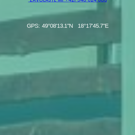
ZAVOLAJTE MI +421 948 024 086
GPS: 49°08'13.1"N 18°17'45.7"E