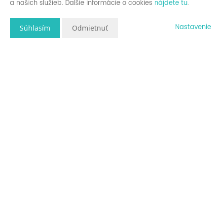
a našich služieb. Ďalšie informácie o cookies
nájdete tu
.
Nastavenie
Súhlasím
Odmietnuť
Hľadáte rodinný dom, v kľudnej mestskej
časti mesta Púchov - Vieska Bezdedov?
Hľadáte zaujímavú investičnú príležitosť
alebo pokojné bývanie vo vlastnom dome?
Ponúkame na predaj rodinný dom, umiestnený na vlastnom
2
oplotenom, rovinatom, slnečnom pozemku s plochou 611 m
,
v kľudnej mestskej
časti mesta Púchov- Vieska Bezdedov 54.
:
Dispozícia