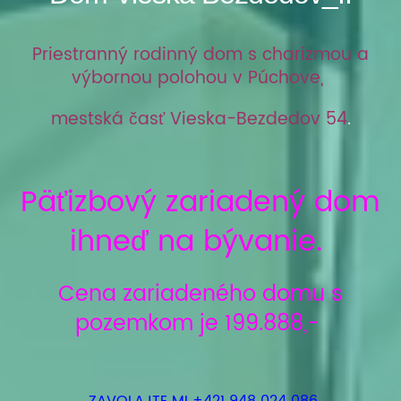
Priestranný rodinný dom s charizmou a
výbornou polohou v Púchove,
mestská časť Vieska-Bezdedov 54
.
Päťizbový zariadený dom
ihneď na bývanie.
Cena zariadeného domu s
pozemkom je 199.888,-