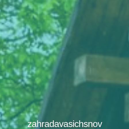
zahradavasichsnov