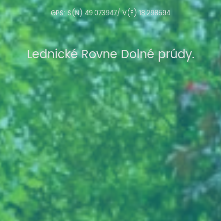
GPS: S(N)
49.073947
/ V(E)
18.298594
Lednické Rovne Dolné prúdy.