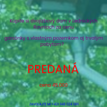
Kúpite si dvojizbový dom v Lednických
Rovniach za cenu
garsónky s vlastným
pozemkom aj trvalým
pobytom?
PREDANÁ
cena 45.000
ZAVOLAJTE MI +421 948 024 086