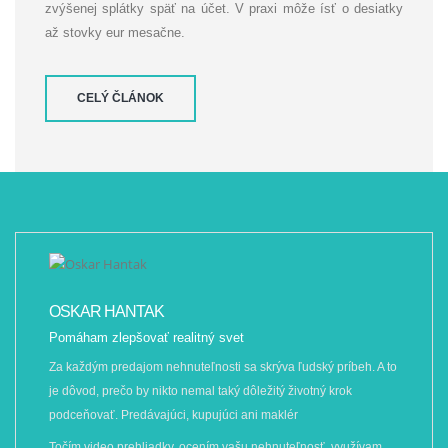
zvýšenej splátky späť na účet. V praxi môže ísť o desiatky
až stovky eur mesačne.
CELÝ ČLÁNOK
OSKAR HANTAK
Pomáham zlepšovať realitný svet
Za každým predajom nehnuteľnosti sa skrýva ľudský príbeh. A to
je dôvod, prečo by nikto nemal taký dôležitý životný krok
podceňovať. Predávajúci, kupujúci ani maklér
Točím video prehliadky, ocením vašu nehnuteľnosť, využívam