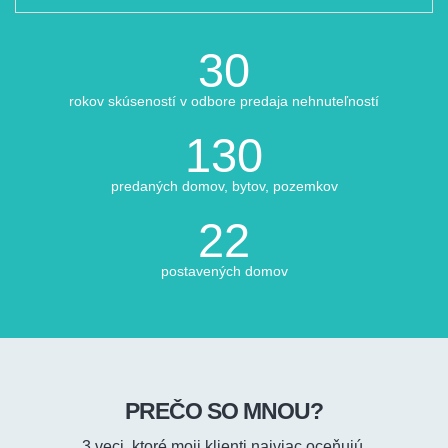
32
rokov skúseností v odbore predaja nehnuteľností
139
predaných domov, bytov, pozemkov
24
postavených domov
PREČO SO MNOU?
3 veci, ktoré moji klienti najviac oceňujú.