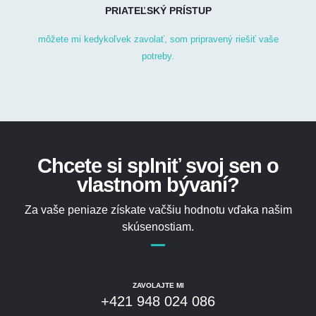
PRIATEĽSKÝ PRÍSTUP
môžete mi kedykoľvek zavolať, som pripravený riešiť vaše
potreby.
Chcete si splniť svoj sen o
vlastnom bývaní?
Za vaše peniaze získate vačšiu hodnotu vďaka našim
skúsenostiam.
ZAVOLAJTE MI
+421 948 024 086