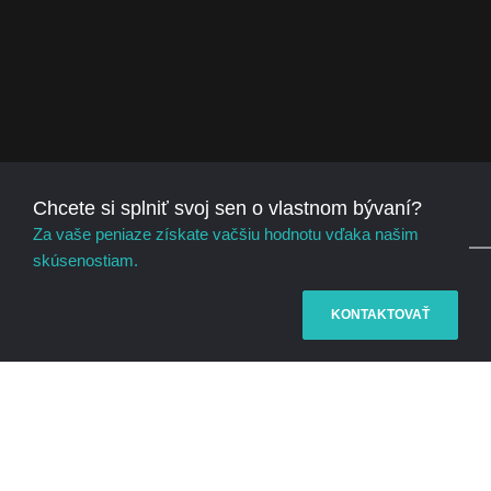
Chcete si splniť svoj sen o vlastnom bývaní?
Za vaše peniaze získate vačšiu hodnotu vďaka našim
skúsenostiam.
KONTAKTOVAŤ