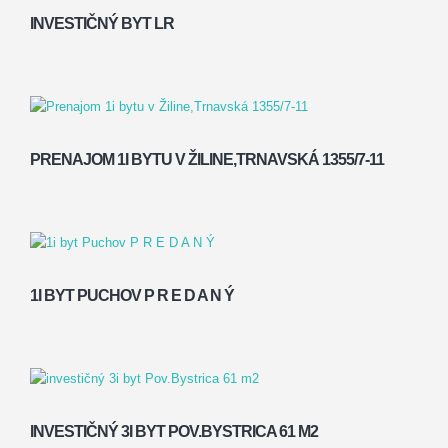
INVESTIČNÝ BYT LR
PRENAJOM 1I BYTU V ŽILINE,TRNAVSKÁ 1355/7-11
1I BYT PUCHOV P R E D A N Ý
INVESTIČNÝ 3I BYT POV.BYSTRICA 61 M2